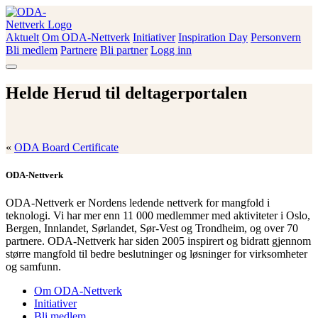
Skip
to
content
Aktuelt
Om ODA-Nettverk
Initiativer
Inspiration Day
Personvern
ODA-Nettverk
Bli medlem
Partnere
Bli partner
Logg inn
Helde Herud til deltagerportalen
«
ODA Board Certificate
ODA-Nettverk
ODA-Nettverk er Nordens ledende nettverk for mangfold i
teknologi. Vi har mer enn 11 000 medlemmer med aktiviteter i Oslo,
Bergen, Innlandet, Sørlandet, Sør-Vest og Trondheim, og over 70
partnere. ODA-Nettverk har siden 2005 inspirert og bidratt gjennom
større mangfold til bedre beslutninger og løsninger for virksomheter
og samfunn.
Om ODA-Nettverk
Initiativer
Bli medlem