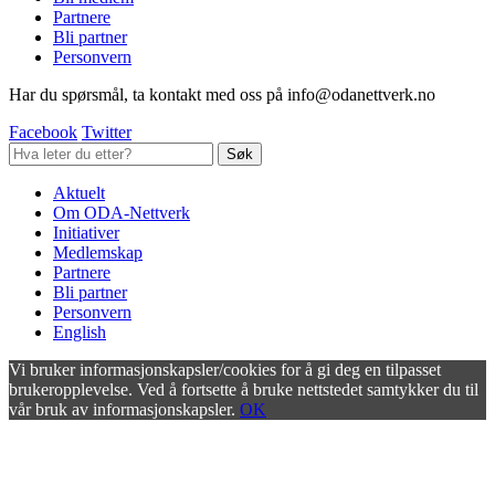
Partnere
Bli partner
Personvern
Har du spørsmål, ta kontakt med oss på info@odanettverk.no
Facebook
Twitter
Aktuelt
Om ODA-Nettverk
Initiativer
Medlemskap
Partnere
Bli partner
Personvern
English
Vi bruker informasjonskapsler/cookies for å gi deg en tilpasset
brukeropplevelse. Ved å fortsette å bruke nettstedet samtykker du til
vår bruk av informasjonskapsler.
OK