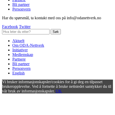
Bli partner
Personvern
Har du spørsmål, ta kontakt med oss på info@odanettverk.no
Facebook
Twitter
Aktuelt
Om ODA-Nettverk
Initiativer
Medlemskap
Partnere
Bli partner
Personvern
English
Vi bruker informasjonskapsler/cookies for å gi deg en tilpasset
brukeropplevelse. Ved å fortsette å bruke nettstedet samtykker du til
vår bruk av informasjonskapsler.
OK