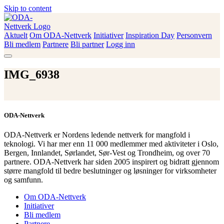
Skip to content
Aktuelt
Om ODA-Nettverk
Initiativer
Inspiration Day
Personvern
ODA-Nettverk
Bli medlem
Partnere
Bli partner
Logg inn
IMG_6938
ODA-Nettverk
ODA-Nettverk er Nordens ledende nettverk for mangfold i
teknologi. Vi har mer enn 11 000 medlemmer med aktiviteter i Oslo,
Bergen, Innlandet, Sørlandet, Sør-Vest og Trondheim, og over 70
partnere. ODA-Nettverk har siden 2005 inspirert og bidratt gjennom
større mangfold til bedre beslutninger og løsninger for virksomheter
og samfunn.
Om ODA-Nettverk
Initiativer
Bli medlem
Partnere