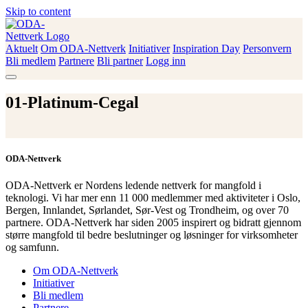
Skip to content
Aktuelt
Om ODA-Nettverk
Initiativer
Inspiration Day
Personvern
ODA-Nettverk
Bli medlem
Partnere
Bli partner
Logg inn
01-Platinum-Cegal
ODA-Nettverk
ODA-Nettverk er Nordens ledende nettverk for mangfold i
teknologi. Vi har mer enn 11 000 medlemmer med aktiviteter i Oslo,
Bergen, Innlandet, Sørlandet, Sør-Vest og Trondheim, og over 70
partnere. ODA-Nettverk har siden 2005 inspirert og bidratt gjennom
større mangfold til bedre beslutninger og løsninger for virksomheter
og samfunn.
Om ODA-Nettverk
Initiativer
Bli medlem
Partnere