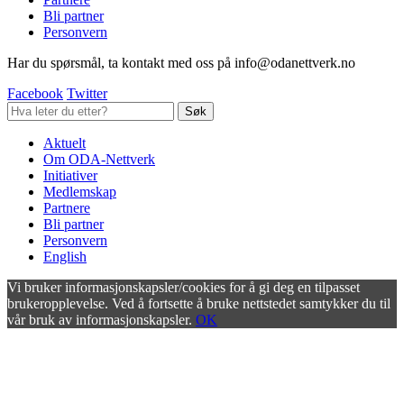
Bli partner
Personvern
Har du spørsmål, ta kontakt med oss på info@odanettverk.no
Facebook
Twitter
Aktuelt
Om ODA-Nettverk
Initiativer
Medlemskap
Partnere
Bli partner
Personvern
English
Vi bruker informasjonskapsler/cookies for å gi deg en tilpasset
brukeropplevelse. Ved å fortsette å bruke nettstedet samtykker du til
vår bruk av informasjonskapsler.
OK