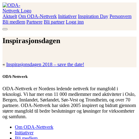
Skip
to
content
Aktuelt
Om ODA-Nettverk
Initiativer
Inspiration Day
Personvern
ODA-Nettverk
Bli medlem
Partnere
Bli partner
Logg inn
Inspirasjonsdagen
«
Inspirasjonsdagen 2018 – save the date!
ODA-Nettverk
ODA-Nettverk er Nordens ledende nettverk for mangfold i
teknologi. Vi har mer enn 11 000 medlemmer med aktiviteter i Oslo,
Bergen, Innlandet, Sørlandet, Sør-Vest og Trondheim, og over 70
partnere. ODA-Nettverk har siden 2005 inspirert og bidratt gjennom
større mangfold til bedre beslutninger og løsninger for virksomheter
og samfunn.
Om ODA-Nettverk
Initiativer
Bli medlem