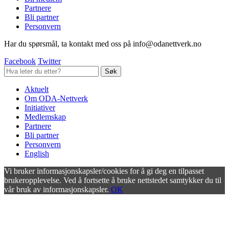
Partnere
Bli partner
Personvern
Har du spørsmål, ta kontakt med oss på info@odanettverk.no
Facebook
Twitter
Aktuelt
Om ODA-Nettverk
Initiativer
Medlemskap
Partnere
Bli partner
Personvern
English
Vi bruker informasjonskapsler/cookies for å gi deg en tilpasset
brukeropplevelse. Ved å fortsette å bruke nettstedet samtykker du til
vår bruk av informasjonskapsler.
OK