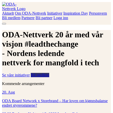
Skip
to
content
Aktuelt
Om ODA-Nettverk
Initiativer
Inspiration Day
Personvern
ODA-Nettverk
Bli medlem
Partnere
Bli partner
Logg inn
ODA-Nettverk 20 år med vår
visjon #leadthechange
- Nordens ledende
nettverk for mangfold i tech
Se våre initiativer
Bli medlem
Kommende arrangementer
20.
Aug
ODA Board Network x Storebrand – Har loven om kjønnsbalanse
endret styrerommene?