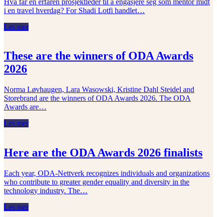
Hva får en erfaren prosjektleder til å engasjere seg som mentor midt
i en travel hverdag? For Shadi Lotfi handlet…
Les mer
These are the winners of ODA Awards
2026
Norma Løvhaugen, Lara Wasowski, Kristine Dahl Steidel and
Storebrand are the winners of ODA Awards 2026. The ODA
Awards are…
Les mer
Here are the ODA Awards 2026 finalists
Each year, ODA‑Nettverk recognizes individuals and organizations
who contribute to greater gender equality and diversity in the
technology industry. The…
Les mer