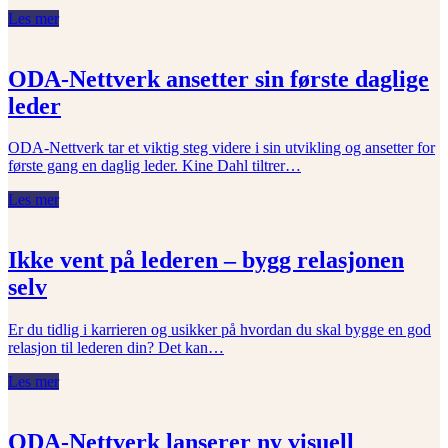
Les mer
ODA-Nettverk ansetter sin første daglige
leder
ODA-Nettverk tar et viktig steg videre i sin utvikling og ansetter for
første gang en daglig leder. Kine Dahl tiltrer…
Les mer
Ikke vent på lederen – bygg relasjonen
selv
Er du tidlig i karrieren og usikker på hvordan du skal bygge en god
relasjon til lederen din? Det kan…
Les mer
ODA-Nettverk lanserer ny visuell