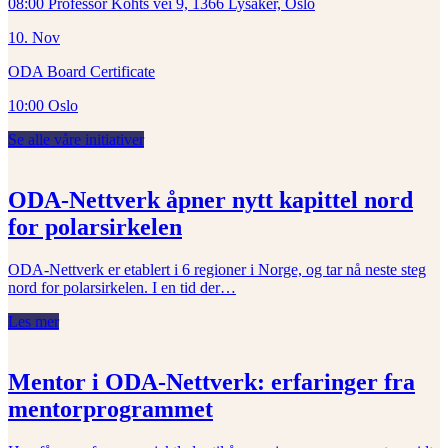
08:00 Professor Kohts vei 9, 1366 Lysaker, Oslo
10.
Nov
ODA Board Certificate
10:00 Oslo
Se alle våre initiativer
ODA-Nettverk åpner nytt kapittel nord
for polarsirkelen
ODA-Nettverk er etablert i 6 regioner i Norge, og tar nå neste steg
nord for polarsirkelen. I en tid der…
Les mer
Mentor i ODA-Nettverk: erfaringer fra
mentorprogrammet