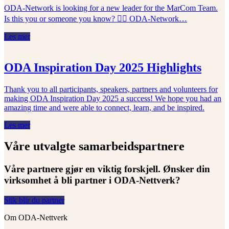
ODA-Network is looking for a new leader for the MarCom Team.
Is this you or someone you know? 🙋‍♀️ ODA-Network…
Les mer
ODA Inspiration Day 2025 Highlights
Thank you to all participants, speakers, partners and volunteers for
making ODA Inspiration Day 2025 a success! We hope you had an
amazing time and were able to connect, learn, and be inspired.
Les mer
Våre utvalgte samarbeidspartnere
Våre partnere gjør en viktig forskjell. Ønsker din
virksomhet å bli partner i ODA-Nettverk?
Slik blir du partner
Om ODA-Nettverk