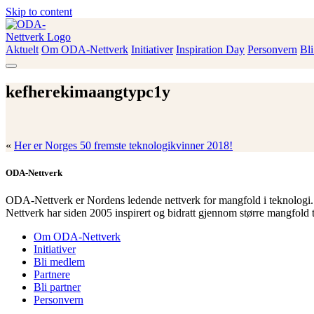
Skip to content
Aktuelt
Om ODA-Nettverk
Initiativer
Inspiration Day
Personvern
Bl
ODA-Nettverk
kefherekimaangtypc1y
«
Her er Norges 50 fremste teknologikvinner 2018!
ODA-Nettverk
ODA-Nettverk er Nordens ledende nettverk for mangfold i teknologi.
Nettverk har siden 2005 inspirert og bidratt gjennom større mangfold 
Om ODA-Nettverk
Initiativer
Bli medlem
Partnere
Bli partner
Personvern