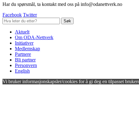
Har du spørsmål, ta kontakt med oss på info@odanettverk.no
Facebook
Twitter
Aktuelt
Om ODA-Nettverk
Initiativer
Medlemskap
Partnere
Bli partner
Personvern
English
Vi bruker informasjonskapsler/cookies for å gi deg en tilpasset bruker