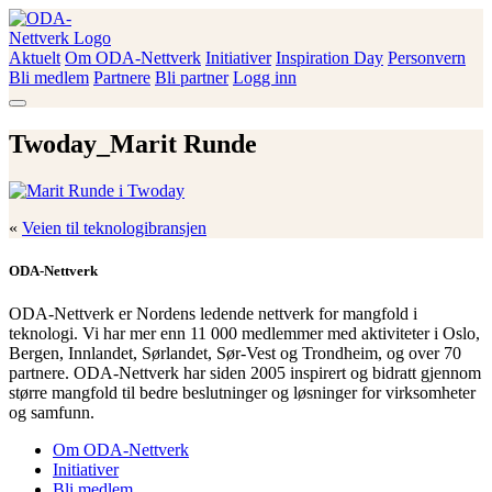
Skip
to
content
Aktuelt
Om ODA-Nettverk
Initiativer
Inspiration Day
Personvern
ODA-Nettverk
Bli medlem
Partnere
Bli partner
Logg inn
Twoday_Marit Runde
«
Veien til teknologibransjen
ODA-Nettverk
ODA-Nettverk er Nordens ledende nettverk for mangfold i
teknologi. Vi har mer enn 11 000 medlemmer med aktiviteter i Oslo,
Bergen, Innlandet, Sørlandet, Sør-Vest og Trondheim, og over 70
partnere. ODA-Nettverk har siden 2005 inspirert og bidratt gjennom
større mangfold til bedre beslutninger og løsninger for virksomheter
og samfunn.
Om ODA-Nettverk
Initiativer
Bli medlem