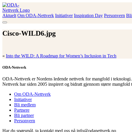
Skip
to
content
Aktuelt
Om ODA-Nettverk
Initiativer
Inspiration Day
Personvern
Bl
ODA-Nettverk
Cisco-WILD6.jpg
«
Into the WILD: A Roadmap for Women’s Inclusion in Tech
ODA-Nettverk
ODA-Nettverk er Nordens ledende nettverk for mangfold i teknologi.
Nettverk har siden 2005 inspirert og bidratt gjennom større mangfold 
Om ODA-Nettverk
Initiativer
Bli medlem
Partnere
Bli partner
Personvern
Har du spørsmål, ta kontakt med oss på info@odanettverk.no