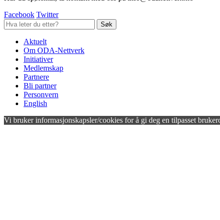
Facebook
Twitter
Aktuelt
Om ODA-Nettverk
Initiativer
Medlemskap
Partnere
Bli partner
Personvern
English
Vi bruker informasjonskapsler/cookies for å gi deg en tilpasset bruker