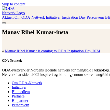
Skip to content
Aktuelt
Om ODA-Nettverk
Initiativer
Inspiration Day
Personvern
Bl
ODA-Nettverk
Manav Rihel Kumar-insta
«
Manav Rihel Kumar is coming to ODA Inspiration Day 2024
ODA-Nettverk
ODA-Nettverk er Nordens ledende nettverk for mangfold i teknologi.
Nettverk har siden 2005 inspirert og bidratt gjennom større mangfold 
Om ODA-Nettverk
Initiativer
Bli medlem
Partnere
Bli partner
Personvern