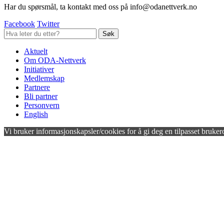
Har du spørsmål, ta kontakt med oss på info@odanettverk.no
Facebook
Twitter
Aktuelt
Om ODA-Nettverk
Initiativer
Medlemskap
Partnere
Bli partner
Personvern
English
Vi bruker informasjonskapsler/cookies for å gi deg en tilpasset bruker