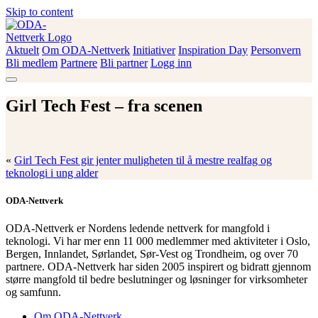
Skip to content
Aktuelt
Om ODA-Nettverk
Initiativer
Inspiration Day
Personvern
ODA-Nettverk
Bli medlem
Partnere
Bli partner
Logg inn
Girl Tech Fest – fra scenen
«
Girl Tech Fest gir jenter muligheten til å mestre realfag og
teknologi i ung alder
ODA-Nettverk
ODA-Nettverk er Nordens ledende nettverk for mangfold i
teknologi. Vi har mer enn 11 000 medlemmer med aktiviteter i Oslo,
Bergen, Innlandet, Sørlandet, Sør-Vest og Trondheim, og over 70
partnere. ODA-Nettverk har siden 2005 inspirert og bidratt gjennom
større mangfold til bedre beslutninger og løsninger for virksomheter
og samfunn.
Om ODA-Nettverk