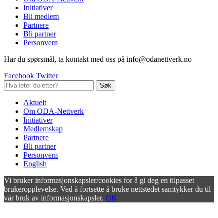
Initiativer
Bli medlem
Partnere
Bli partner
Personvern
Har du spørsmål, ta kontakt med oss på info@odanettverk.no
Facebook
Twitter
Aktuelt
Om ODA-Nettverk
Initiativer
Medlemskap
Partnere
Bli partner
Personvern
English
Vi bruker informasjonskapsler/cookies for å gi deg en tilpasset
brukeropplevelse. Ved å fortsette å bruke nettstedet samtykker du til
vår bruk av informasjonskapsler.
OK