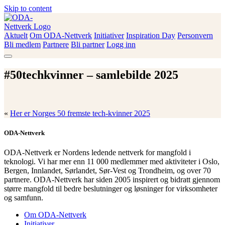
Skip to content
Aktuelt
Om ODA-Nettverk
Initiativer
Inspiration Day
Personvern
ODA-Nettverk
Bli medlem
Partnere
Bli partner
Logg inn
#50techkvinner – samlebilde 2025
«
Her er Norges 50 fremste tech-kvinner 2025
ODA-Nettverk
ODA-Nettverk er Nordens ledende nettverk for mangfold i
teknologi. Vi har mer enn 11 000 medlemmer med aktiviteter i Oslo,
Bergen, Innlandet, Sørlandet, Sør-Vest og Trondheim, og over 70
partnere. ODA-Nettverk har siden 2005 inspirert og bidratt gjennom
større mangfold til bedre beslutninger og løsninger for virksomheter
og samfunn.
Om ODA-Nettverk
Initiativer