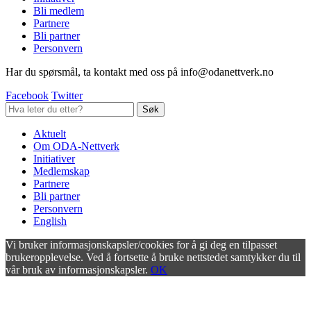
Bli medlem
Partnere
Bli partner
Personvern
Har du spørsmål, ta kontakt med oss på info@odanettverk.no
Facebook
Twitter
Aktuelt
Om ODA-Nettverk
Initiativer
Medlemskap
Partnere
Bli partner
Personvern
English
Vi bruker informasjonskapsler/cookies for å gi deg en tilpasset
brukeropplevelse. Ved å fortsette å bruke nettstedet samtykker du til
vår bruk av informasjonskapsler.
OK