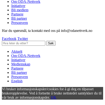
Om ODA-Nettverk
Initiativer
Bli medlem
Partnere
Bli partner
Personvern
Har du spørsmål, ta kontakt med oss på info@odanettverk.no
Facebook
Twitter
Aktuelt
Om ODA-Nettverk
Initiativer
Medlemskap
Partnere
Bli partner
Personvern
English
Vi bruker informasjonskapsler/cookies for å gi deg en tilpasset
brukeropplevelse. Ved å fortsette å bruke nettstedet samtykker du til
vår bruk av informasjonskapsler.
OK