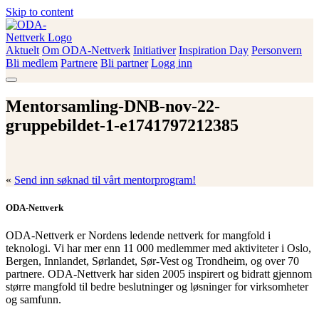
Skip to content
Aktuelt
Om ODA-Nettverk
Initiativer
Inspiration Day
Personvern
ODA-Nettverk
Bli medlem
Partnere
Bli partner
Logg inn
Mentorsamling-DNB-nov-22-
gruppebildet-1-e1741797212385
«
Send inn søknad til vårt mentorprogram!
ODA-Nettverk
ODA-Nettverk er Nordens ledende nettverk for mangfold i
teknologi. Vi har mer enn 11 000 medlemmer med aktiviteter i Oslo,
Bergen, Innlandet, Sørlandet, Sør-Vest og Trondheim, og over 70
partnere. ODA-Nettverk har siden 2005 inspirert og bidratt gjennom
større mangfold til bedre beslutninger og løsninger for virksomheter
og samfunn.