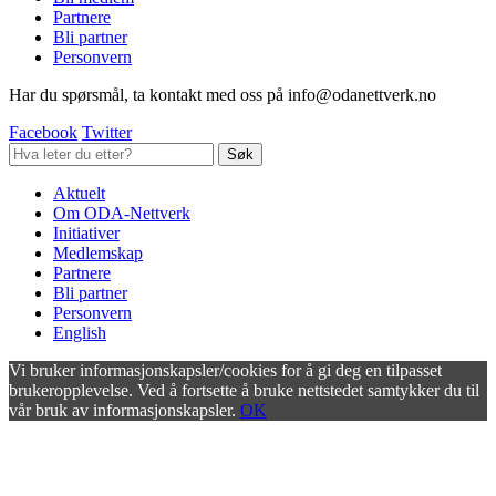
Partnere
Bli partner
Personvern
Har du spørsmål, ta kontakt med oss på info@odanettverk.no
Facebook
Twitter
Aktuelt
Om ODA-Nettverk
Initiativer
Medlemskap
Partnere
Bli partner
Personvern
English
Vi bruker informasjonskapsler/cookies for å gi deg en tilpasset
brukeropplevelse. Ved å fortsette å bruke nettstedet samtykker du til
vår bruk av informasjonskapsler.
OK