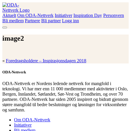
Skip
to
content
Aktuelt
Om ODA-Nettverk
Initiativer
Inspiration Day
Personvern
ODA-Nettverk
Bli medlem
Partnere
Bli partner
Logg inn
image2
«
Foredragsholdere – Inspirasjonsdagen 2018
ODA-Nettverk
ODA-Nettverk er Nordens ledende nettverk for mangfold i
teknologi. Vi har mer enn 11 000 medlemmer med aktiviteter i Oslo,
Bergen, Innlandet, Sørlandet, Sør-Vest og Trondheim, og over 70
partnere. ODA-Nettverk har siden 2005 inspirert og bidratt gjennom
større mangfold til bedre beslutninger og løsninger for virksomheter
og samfunn.
Om ODA-Nettverk
Initiativer
Bli medlem