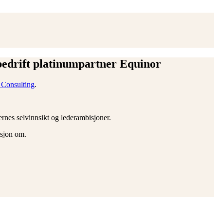
bedrift platinumpartner Equinor
 Consulting
.
ernes selvinnsikt og lederambisjoner.
bisjon om.