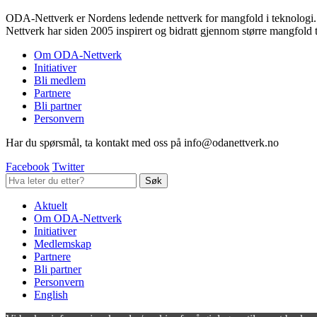
ODA-Nettverk er Nordens ledende nettverk for mangfold i teknologi.
Nettverk har siden 2005 inspirert og bidratt gjennom større mangfold 
Om ODA-Nettverk
Initiativer
Bli medlem
Partnere
Bli partner
Personvern
Har du spørsmål, ta kontakt med oss på info@odanettverk.no
Facebook
Twitter
Aktuelt
Om ODA-Nettverk
Initiativer
Medlemskap
Partnere
Bli partner
Personvern
English