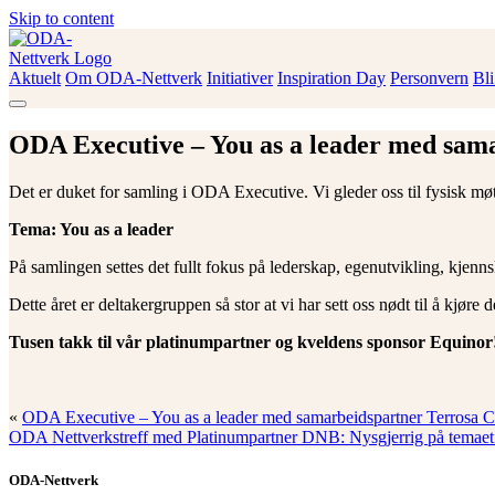
Skip to content
Aktuelt
Om ODA-Nettverk
Initiativer
Inspiration Day
Personvern
Bl
ODA-Nettverk
ODA Executive – You as a leader med sama
Det er duket for samling i ODA Executive. Vi gleder oss til fysisk m
Tema: You as a leader
På samlingen settes det fullt fokus på lederskap, egenutvikling, kjenn
Dette året er deltakergruppen så stor at vi har sett oss nødt til å kjøre 
Tusen takk til vår platinumpartner og kveldens sponsor Equinor
«
ODA Executive – You as a leader med samarbeidspartner Terrosa Co
ODA Nettverkstreff med Platinumpartner DNB: Nysgjerrig på temaet 
ODA-Nettverk