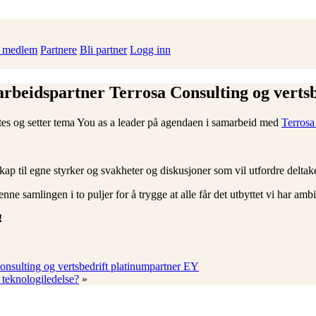
i medlem
Partnere
Bli partner
Logg inn
rbeidspartner Terrosa Consulting og verts
øtes og setter tema You as a leader på agendaen i samarbeid med
Terrosa
skap til egne styrker og svakheter
og diskusjoner som vil utfordre deltak
denne samlingen i to puljer for å trygge at alle får det utbyttet vi har am
!
nsulting og vertsbedrift platinumpartner EY
teknologiledelse?
»