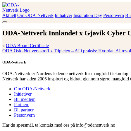
Skip
to
content
Aktuelt
Om ODA-Nettverk
Initiativer
Inspiration Day
Personvern
Bl
ODA-Nettverk
ODA-Nettverk Innlandet x Gjøvik Cyber C
«
ODA Board Certificate
ODA Oslo Nettverkstreff x Tripletex – AI i praksis: Hvordan AI revol
ODA-Nettverk
ODA-Nettverk er Nordens ledende nettverk for mangfold i teknologi.
Nettverk har siden 2005 inspirert og bidratt gjennom større mangfold 
Om ODA-Nettverk
Initiativer
Bli medlem
Partnere
Bli partner
Personvern
Har du spørsmål, ta kontakt med oss på info@odanettverk.no