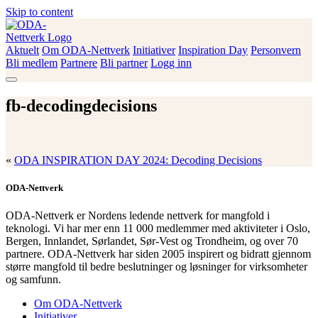
Skip to content
Aktuelt
Om ODA-Nettverk
Initiativer
Inspiration Day
Personvern
ODA-Nettverk
Bli medlem
Partnere
Bli partner
Logg inn
fb-decodingdecisions
«
ODA INSPIRATION DAY 2024: Decoding Decisions
ODA-Nettverk
ODA-Nettverk er Nordens ledende nettverk for mangfold i
teknologi. Vi har mer enn 11 000 medlemmer med aktiviteter i Oslo,
Bergen, Innlandet, Sørlandet, Sør-Vest og Trondheim, og over 70
partnere. ODA-Nettverk har siden 2005 inspirert og bidratt gjennom
større mangfold til bedre beslutninger og løsninger for virksomheter
og samfunn.
Om ODA-Nettverk
Initiativer