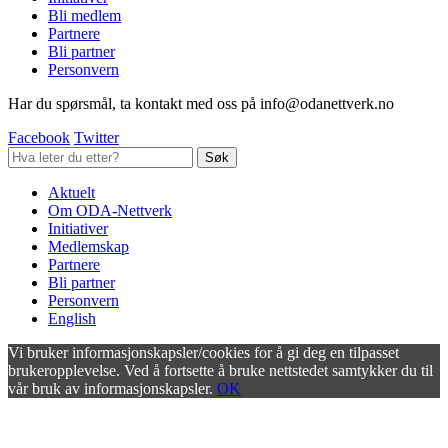
Bli medlem
Partnere
Bli partner
Personvern
Har du spørsmål, ta kontakt med oss på info@odanettverk.no
Facebook
Twitter
Aktuelt
Om ODA-Nettverk
Initiativer
Medlemskap
Partnere
Bli partner
Personvern
English
Vi bruker informasjonskapsler/cookies for å gi deg en tilpasset
brukeropplevelse. Ved å fortsette å bruke nettstedet samtykker du til
vår bruk av informasjonskapsler.
OK