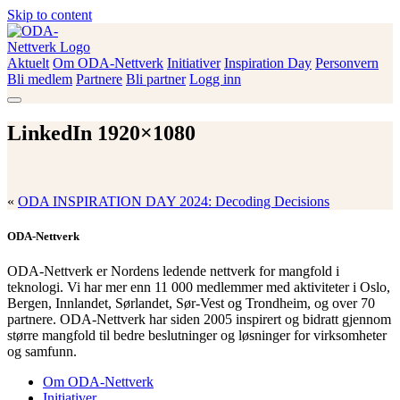
Skip to content
Aktuelt
Om ODA-Nettverk
Initiativer
Inspiration Day
Personvern
ODA-Nettverk
Bli medlem
Partnere
Bli partner
Logg inn
LinkedIn 1920×1080
«
ODA INSPIRATION DAY 2024: Decoding Decisions
ODA-Nettverk
ODA-Nettverk er Nordens ledende nettverk for mangfold i
teknologi. Vi har mer enn 11 000 medlemmer med aktiviteter i Oslo,
Bergen, Innlandet, Sørlandet, Sør-Vest og Trondheim, og over 70
partnere. ODA-Nettverk har siden 2005 inspirert og bidratt gjennom
større mangfold til bedre beslutninger og løsninger for virksomheter
og samfunn.
Om ODA-Nettverk
Initiativer