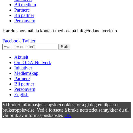
Bli medlem
Partnere
Bli partner
Personvern
Har du spørsmål, ta kontakt med oss på info@odanettverk.no
Facebook
Twitter
Aktuelt
Om ODA-Nettverk
Initiativer
Medlemskap
Partnere
Bli partner
Personvern
English
Vi bruker informasjonskapsler/cookies for å gi deg en tilpasset
brukeropplevelse. Ved å fortsette å bruke nettstedet samtykker du til
vår bruk av informasjonskapsler.
OK