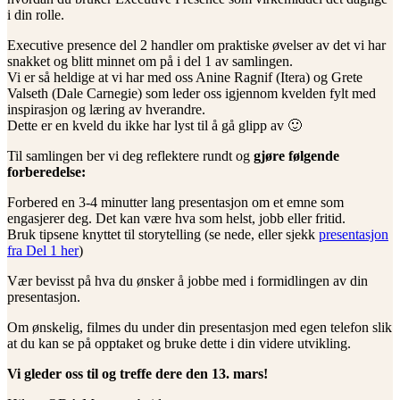
i din rolle.
Executive presence del 2 handler om praktiske øvelser av det vi har
snakket og blitt minnet om på i del 1 av samlingen.
Vi er så heldige at vi har med oss Anine Ragnif (Itera) og Grete
Valseth (Dale Carnegie) som leder oss igjennom kvelden fylt med
inspirasjon og læring av hverandre.
Dette er en kveld du ikke har lyst til å gå glipp av 🙂
Til samlingen ber vi deg reflektere rundt og
gjøre følgende
forberedelse:
Forbered en 3-4 minutter lang presentasjon om et emne som
engasjerer deg. Det kan være hva som helst, jobb eller fritid.
Bruk tipsene knyttet til storytelling (se nede, eller sjekk
presentasjon
fra Del 1 her
)
Vær bevisst på hva du ønsker å jobbe med i formidlingen av din
presentasjon.
Om ønskelig, filmes du under din presentasjon med egen telefon slik
at du kan se på opptaket og bruke dette i din videre utvikling.
Vi gleder oss til og treffe dere den 13. mars!