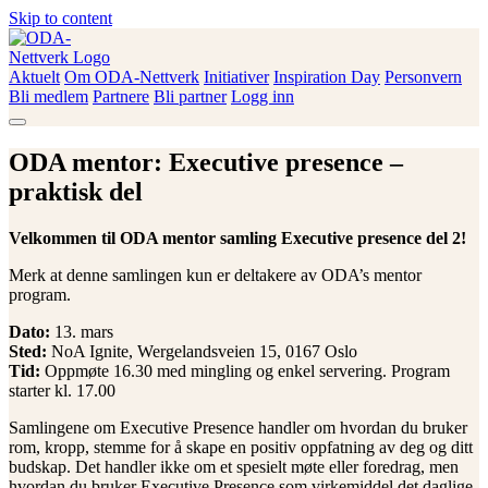
Skip to content
Aktuelt
Om ODA-Nettverk
Initiativer
Inspiration Day
Personvern
ODA-Nettverk
Bli medlem
Partnere
Bli partner
Logg inn
ODA mentor: Executive presence –
praktisk del
Velkommen til ODA mentor samling Executive presence del 2!
Merk at denne samlingen kun er deltakere av ODA’s mentor
program.
Dato:
13. mars
Sted:
NoA Ignite, Wergelandsveien 15, 0167 Oslo
Tid:
Oppmøte 16.30 med mingling og enkel servering. Program
starter kl. 17.00
Samlingene om Executive Presence handler om hvordan du bruker
rom, kropp, stemme for å skape en positiv oppfatning av deg og ditt
budskap. Det handler ikke om et spesielt møte eller foredrag, men
hvordan du bruker Executive Presence som virkemiddel det daglige