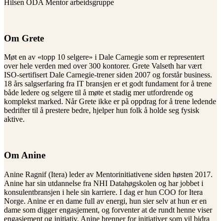
Hilsen ODA Mentor arbeidsgruppe
Om Grete
Møt en av «topp 10 selgere» i Dale Carnegie som er representert
over hele verden med over 300 kontorer. Grete Valseth har vært
ISO-sertifisert Dale Carnegie-trener siden 2007 og forstår business.
18 års salgserfaring fra IT bransjen er et godt fundament for å trene
både ledere og selgere til å møte et stadig mer utfordrende og
komplekst marked. Når Grete ikke er på oppdrag for å trene ledende
bedrifter til å prestere bedre, hjelper hun folk å holde seg fysisk
aktive.
Om Anine
Anine Ragnif (Itera) leder av Mentorinitiativene siden høsten 2017.
Anine har sin utdannelse fra NHI Datahøgskolen og har jobbet i
konsulentbransjen i hele sin karriere. I dag er hun COO for Itera
Norge. Anine er en dame full av energi, hun sier selv at hun er en
dame som digger engasjement, og forventer at de rundt henne viser
engasjement og initiativ. Anine brenner for initiativer som vil bidra