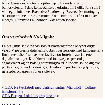
til økt kvinneandel i teknologibransjen, fra undervisning i
barneskolen til å dele kompetanse og erfaring inn i ulike fora som i
våre egne initiativer Executive Shadowing, Reverse Mentoring og
det ordinære mentorprogrammet. Anine ble i 2017 kåret til en av
Norges 50 fremste IT-Kvinner i kategorien ledelse.
Om vertsbedrift NoA Ignite
I NoA Ignite ser vi på oss som et kraftsenter for alle typer digital
vekst. Våre tverrfaglige team jobber i partnerskap med kundene får å
finne nye måter å skape bærekraftige og forretningsorienterte
digitale løsninger. Kombinert med innovasjon, personlig
engasjement og en tydelig forretningsverdi blir dette solide digitale
plattformer, e-handelsløsninger, datadrevne produkter og tjenester,
nettsteder og apper vi vi er stolte av.
«
ODA Nettverkstreff med platinumpartner Microsoft – Culture
transformation
ODA Bergen: Lokal Inspirasjonsdag
»
ODA-Nettverk