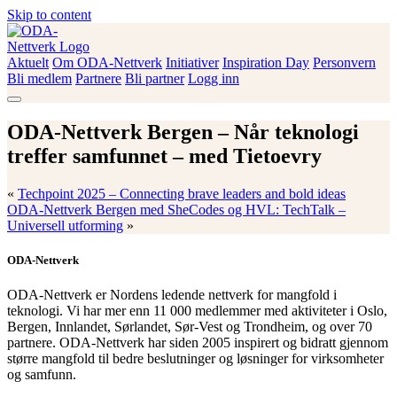
Skip to content
Aktuelt
Om ODA-Nettverk
Initiativer
Inspiration Day
Personvern
ODA-Nettverk
Bli medlem
Partnere
Bli partner
Logg inn
ODA-Nettverk Bergen – Når teknologi
treffer samfunnet – med Tietoevry
«
Techpoint 2025 – Connecting brave leaders and bold ideas
ODA-Nettverk Bergen med SheCodes og HVL: TechTalk –
Universell utforming
»
ODA-Nettverk
ODA-Nettverk er Nordens ledende nettverk for mangfold i
teknologi. Vi har mer enn 11 000 medlemmer med aktiviteter i Oslo,
Bergen, Innlandet, Sørlandet, Sør-Vest og Trondheim, og over 70
partnere. ODA-Nettverk har siden 2005 inspirert og bidratt gjennom
større mangfold til bedre beslutninger og løsninger for virksomheter
og samfunn.