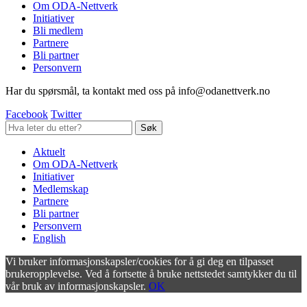
Om ODA-Nettverk
Initiativer
Bli medlem
Partnere
Bli partner
Personvern
Har du spørsmål, ta kontakt med oss på info@odanettverk.no
Facebook
Twitter
Aktuelt
Om ODA-Nettverk
Initiativer
Medlemskap
Partnere
Bli partner
Personvern
English
Vi bruker informasjonskapsler/cookies for å gi deg en tilpasset
brukeropplevelse. Ved å fortsette å bruke nettstedet samtykker du til
vår bruk av informasjonskapsler.
OK