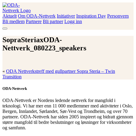
Skip
to
content
Aktuelt
Om ODA-Nettverk
Initiativer
Inspiration Day
Personvern
ODA-Nettverk
Bli medlem
Partnere
Bli partner
Logg inn
SopraSteriaxODA-
Nettverk_080223_speakers
«
ODA Nettverkstreff med gullpartner Sopra Steria – Twin
Transition
ODA-Nettverk
ODA-Nettverk er Nordens ledende nettverk for mangfold i
teknologi. Vi har mer enn 11 000 medlemmer med aktiviteter i Oslo,
Bergen, Innlandet, Sørlandet, Sør-Vest og Trondheim, og over 70
partnere. ODA-Nettverk har siden 2005 inspirert og bidratt gjennom
større mangfold til bedre beslutninger og løsninger for virksomheter
og samfunn.