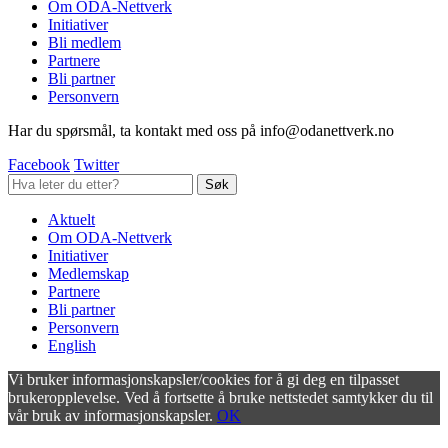
Om ODA-Nettverk
Initiativer
Bli medlem
Partnere
Bli partner
Personvern
Har du spørsmål, ta kontakt med oss på info@odanettverk.no
Facebook
Twitter
Aktuelt
Om ODA-Nettverk
Initiativer
Medlemskap
Partnere
Bli partner
Personvern
English
Vi bruker informasjonskapsler/cookies for å gi deg en tilpasset
brukeropplevelse. Ved å fortsette å bruke nettstedet samtykker du til
vår bruk av informasjonskapsler.
OK