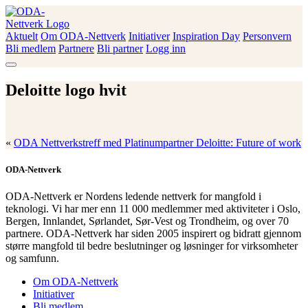
Skip
to
content
Aktuelt
Om ODA-Nettverk
Initiativer
Inspiration Day
Personvern
ODA-Nettverk
Bli medlem
Partnere
Bli partner
Logg inn
Deloitte logo hvit
«
ODA Nettverkstreff med Platinumpartner Deloitte: Future of work
ODA-Nettverk
ODA-Nettverk er Nordens ledende nettverk for mangfold i
teknologi. Vi har mer enn 11 000 medlemmer med aktiviteter i Oslo,
Bergen, Innlandet, Sørlandet, Sør-Vest og Trondheim, og over 70
partnere. ODA-Nettverk har siden 2005 inspirert og bidratt gjennom
større mangfold til bedre beslutninger og løsninger for virksomheter
og samfunn.
Om ODA-Nettverk
Initiativer
Bli medlem