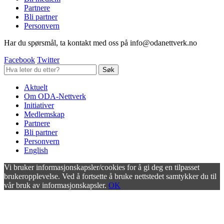
Partnere
Bli partner
Personvern
Har du spørsmål, ta kontakt med oss på info@odanettverk.no
Facebook
Twitter
Aktuelt
Om ODA-Nettverk
Initiativer
Medlemskap
Partnere
Bli partner
Personvern
English
Vi bruker informasjonskapsler/cookies for å gi deg en tilpasset
brukeropplevelse. Ved å fortsette å bruke nettstedet samtykker du til
vår bruk av informasjonskapsler.
OK