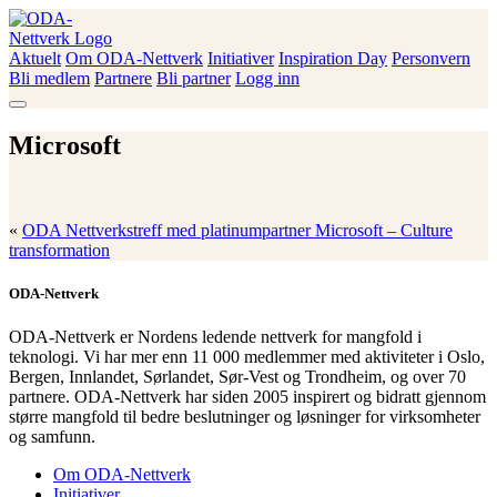
Skip
to
content
Aktuelt
Om ODA-Nettverk
Initiativer
Inspiration Day
Personvern
ODA-Nettverk
Bli medlem
Partnere
Bli partner
Logg inn
Microsoft
«
ODA Nettverkstreff med platinumpartner Microsoft – Culture
transformation
ODA-Nettverk
ODA-Nettverk er Nordens ledende nettverk for mangfold i
teknologi. Vi har mer enn 11 000 medlemmer med aktiviteter i Oslo,
Bergen, Innlandet, Sørlandet, Sør-Vest og Trondheim, og over 70
partnere. ODA-Nettverk har siden 2005 inspirert og bidratt gjennom
større mangfold til bedre beslutninger og løsninger for virksomheter
og samfunn.
Om ODA-Nettverk
Initiativer