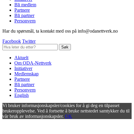
Bli medlem
Partnere
Bli partner
Personvern
Har du spørsmål, ta kontakt med oss på info@odanettverk.no
Facebook
Twitter
Aktuelt
Om ODA-Nettverk
Initiativer
Medlemskap
Partnere
Bli partner
Personvern
English
Vi bruker informasjonskapsler/cookies for å gi deg en tilpasset
brukeropplevelse. Ved å fortsette å bruke nettstedet samtykker du til
vår bruk av informasjonskapsler.
OK