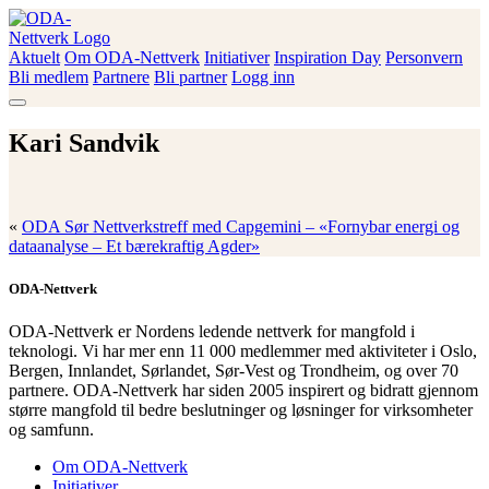
Skip
to
content
Aktuelt
Om ODA-Nettverk
Initiativer
Inspiration Day
Personvern
ODA-Nettverk
Bli medlem
Partnere
Bli partner
Logg inn
Kari Sandvik
«
ODA Sør Nettverkstreff med Capgemini – «Fornybar energi og
dataanalyse – Et bærekraftig Agder»
ODA-Nettverk
ODA-Nettverk er Nordens ledende nettverk for mangfold i
teknologi. Vi har mer enn 11 000 medlemmer med aktiviteter i Oslo,
Bergen, Innlandet, Sørlandet, Sør-Vest og Trondheim, og over 70
partnere. ODA-Nettverk har siden 2005 inspirert og bidratt gjennom
større mangfold til bedre beslutninger og løsninger for virksomheter
og samfunn.
Om ODA-Nettverk
Initiativer