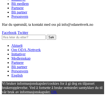
Bli medlem
Partnere
Bli partner
Personvern
Har du spørsmål, ta kontakt med oss på info@odanettverk.no
Facebook
Twitter
Aktuelt
Om ODA-Nettverk
Initiativer
Medlemskap
Partnere
Bli partner
Personvern
English
Vi bruker informasjonskapsler/cookies for å gi deg en tilpasset
brukeropplevelse. Ved å fortsette å bruke nettstedet samtykker du til
vår bruk av informasjonskapsler.
OK