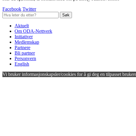
Facebook
Twitter
Aktuelt
Om ODA-Nettverk
Initiativer
Medlemskap
Partnere
Bli partner
Personvern
English
Vi bruker informasjonskapsler/cookies for å gi deg en tilpasset bruker