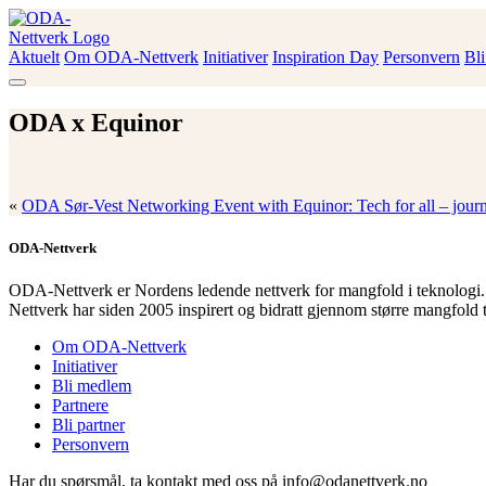
Skip
to
content
Aktuelt
Om ODA-Nettverk
Initiativer
Inspiration Day
Personvern
Bl
ODA-Nettverk
ODA x Equinor
«
ODA Sør-Vest Networking Event with Equinor: Tech for all – journ
ODA-Nettverk
ODA-Nettverk er Nordens ledende nettverk for mangfold i teknologi.
Nettverk har siden 2005 inspirert og bidratt gjennom større mangfold 
Om ODA-Nettverk
Initiativer
Bli medlem
Partnere
Bli partner
Personvern
Har du spørsmål, ta kontakt med oss på info@odanettverk.no