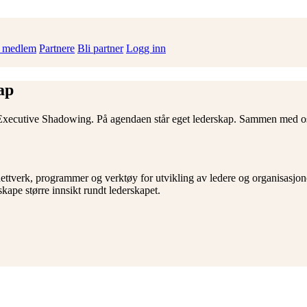
i medlem
Partnere
Bli partner
Logg inn
ap
et Executive Shadowing. På agendaen står eget lederskap. Sammen med 
rnettverk, programmer og verktøy for utvikling av ledere og organisasj
kape større innsikt rundt lederskapet.