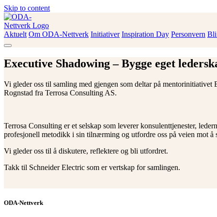
Skip to content
Aktuelt
Om ODA-Nettverk
Initiativer
Inspiration Day
Personvern
Bl
ODA-Nettverk
Executive Shadowing – Bygge eget ledersk
Vi gleder oss til samling med gjengen som deltar på mentorinitiativ
Rognstad fra Terrosa Consulting AS.
Terrosa Consulting er et selskap som leverer konsulenttjenester, lede
profesjonell metodikk i sin tilnærming og utfordre oss på veien mot å s
Vi gleder oss til å diskutere, reflektere og bli utfordret.
Takk til Schneider Electric som er vertskap for samlingen.
ODA-Nettverk