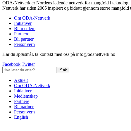
ODA-Nettverk er Nordens ledende nettverk for mangfold i teknologi.
Nettverk har siden 2005 inspirert og bidratt gjennom større mangfold 
Om ODA-Nettverk
Initiativer
Bli medlem
Partnere
Bli partner
Personvern
Har du spørsmål, ta kontakt med oss på info@odanettverk.no
Facebook
Twitter
Aktuelt
Om ODA-Nettverk
Initiativer
Medlemskap
Partnere
Bli partner
Personvern
English