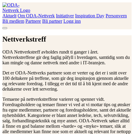
Skip
to
content
Aktuelt
Om ODA-Nettverk
Initiativer
Inspiration Day
Personvern
ODA-Nettverk
Bli medlem
Partnere
Bli partner
Logg inn
Nettverkstreff
ODA Nettverkstreff avholdes rundt ti ganger i året.
Nettverkstreffene gir deg faglig påfyll i hverdagen, samtidig som du
kan mingle og danne nettverk med andre i IT-bransjen.
Det er ODA-Nettverks partnere som er verter og det er i snitt over
100 deltakere på treffene, som gir deg inspirasjon gjennom aktuelle
og relevante foredrag. I tillegg er det tid til å bli kjent med de andre
deltakerne over lett servering.
Temaene på nettverkstreffene varierer og spenner vidt.
Foredragsholdere og temaer finner vi ved at vi mottar tips og ønsker
fra egne medlemmer, partnere og foredragsholdere, samt det aktuelle
nyhetsbildet. Kategoriene er blant annet ledelse, tech, selvutvikling,
salg, forhandlingsteknikk og mye annet. ODA-Nettverk søker alltid
å finne en god balanse mellom «harde» og «myke» temaer, slik at
alle medlemmer kan finne noe som er aktuelt og relevant for nettopp