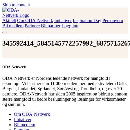
Skip to content
Aktuelt
Om ODA-Nettverk
Initiativer
Inspiration Day
Personvern
ODA-Nettverk
Bli medlem
Partnere
Bli partner
Logg inn
345592414_5845145772257992_687571526
ODA-Nettverk
ODA-Nettverk er Nordens ledende nettverk for mangfold i
teknologi. Vi har mer enn 11 000 medlemmer med aktiviteter i Oslo,
Bergen, Innlandet, Sørlandet, Sør-Vest og Trondheim, og over 70
partnere. ODA-Nettverk har siden 2005 inspirert og bidratt gjennom
større mangfold til bedre beslutninger og løsninger for virksomheter
og samfunn.
Om ODA-Nettverk
Initiativer
Bli medlem
Partnere