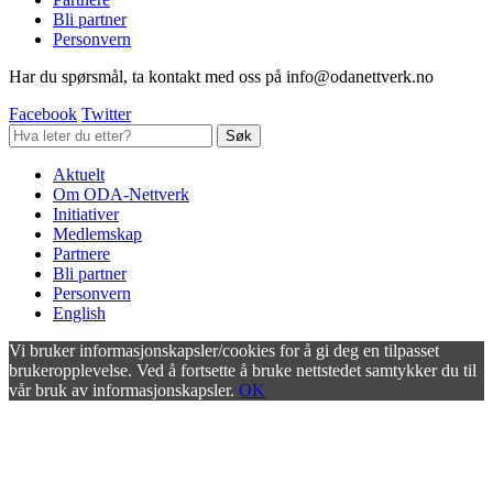
Bli partner
Personvern
Har du spørsmål, ta kontakt med oss på info@odanettverk.no
Facebook
Twitter
Aktuelt
Om ODA-Nettverk
Initiativer
Medlemskap
Partnere
Bli partner
Personvern
English
Vi bruker informasjonskapsler/cookies for å gi deg en tilpasset
brukeropplevelse. Ved å fortsette å bruke nettstedet samtykker du til
vår bruk av informasjonskapsler.
OK