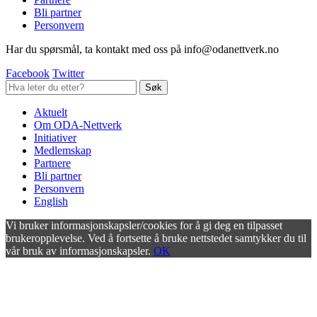
Bli partner
Personvern
Har du spørsmål, ta kontakt med oss på info@odanettverk.no
Facebook
Twitter
Aktuelt
Om ODA-Nettverk
Initiativer
Medlemskap
Partnere
Bli partner
Personvern
English
Vi bruker informasjonskapsler/cookies for å gi deg en tilpasset
brukeropplevelse. Ved å fortsette å bruke nettstedet samtykker du til
vår bruk av informasjonskapsler.
OK