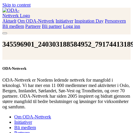
Skip to content
Aktuelt
Om ODA-Nettverk
Initiativer
Inspiration Day
Personvern
ODA-Nettverk
Bli medlem
Partnere
Bli partner
Logg inn
345596901_240303188584952_7917441318
ODA-Nettverk
ODA-Nettverk er Nordens ledende nettverk for mangfold i
teknologi. Vi har mer enn 11 000 medlemmer med aktiviteter i Oslo,
Bergen, Innlandet, Sørlandet, Sør-Vest og Trondheim, og over 70
partnere. ODA-Nettverk har siden 2005 inspirert og bidratt gjennom
større mangfold til bedre beslutninger og løsninger for virksomheter
og samfunn.
Om ODA-Nettverk
Initiativer
Bli medlem
Partnere