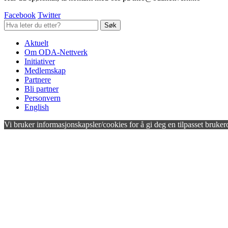
Facebook
Twitter
Aktuelt
Om ODA-Nettverk
Initiativer
Medlemskap
Partnere
Bli partner
Personvern
English
Vi bruker informasjonskapsler/cookies for å gi deg en tilpasset bruker