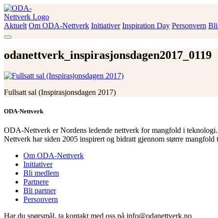
Skip
to
content
Aktuelt
Om ODA-Nettverk
Initiativer
Inspiration Day
Personvern
Bl
ODA-Nettverk
odanettverk_inspirasjonsdagen2017_0119
Fullsatt sal (Inspirasjonsdagen 2017)
ODA-Nettverk
ODA-Nettverk er Nordens ledende nettverk for mangfold i teknologi.
Nettverk har siden 2005 inspirert og bidratt gjennom større mangfold 
Om ODA-Nettverk
Initiativer
Bli medlem
Partnere
Bli partner
Personvern
Har du spørsmål, ta kontakt med oss på info@odanettverk.no