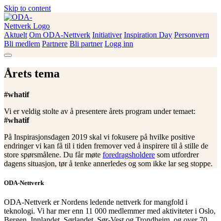
Skip to content
Aktuelt
Om ODA-Nettverk
Initiativer
Inspiration Day
Personvern
ODA-Nettverk
Bli medlem
Partnere
Bli partner
Logg inn
Årets tema
#whatif
Vi er veldig stolte av å presentere årets program under temaet:
#whatif
På Inspirasjonsdagen 2019 skal vi fokusere på hvilke positive
endringer vi kan få til i tiden fremover ved å inspirere til å stille de
store spørsmålene. Du får møte
foredragsholdere
som utfordrer
dagens situasjon, tør å tenke annerledes og som ikke lar seg stoppe.
ODA-Nettverk
ODA-Nettverk er Nordens ledende nettverk for mangfold i
teknologi. Vi har mer enn 11 000 medlemmer med aktiviteter i Oslo,
Bergen, Innlandet, Sørlandet, Sør-Vest og Trondheim, og over 70