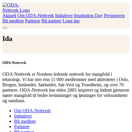
Skip
to
content
Aktuelt
Om ODA-Nettverk
Initiativer
Inspiration Day
Personvern
ODA-Nettverk
Bli medlem
Partnere
Bli partner
Logg inn
Ida
ODA-Nettverk
ODA-Nettverk er Nordens ledende nettverk for mangfold i
teknologi. Vi har mer enn 11 000 medlemmer med aktiviteter i Oslo,
Bergen, Innlandet, Sørlandet, Sør-Vest og Trondheim, og over 70
partnere. ODA-Nettverk har siden 2005 inspirert og bidratt gjennom
større mangfold til bedre beslutninger og løsninger for virksomheter
og samfunn.
Om ODA-Nettverk
Initiativer
Bli medlem
Partnere
Bli partner