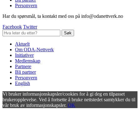
Personvern
Har du spørsmål, ta kontakt med oss på info@odanettverk.no
Facebook
Twitter
Aktuelt
Om ODA-Nettverk
Initiativer
Medlemskap
Partnere
Bli partner
Personvern
English
Vi bruker informasjonskapsler/cookies for å gi deg en tilpasset
brukeropplevelse. Ved å fortsette å bruke nettstedet samtykker du til
vår bruk av informasjonskapsler.
OK