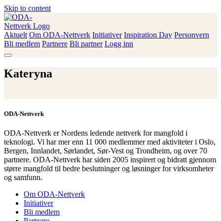
Skip to content
Aktuelt
Om ODA-Nettverk
Initiativer
Inspiration Day
Personvern
ODA-Nettverk
Bli medlem
Partnere
Bli partner
Logg inn
Kateryna
ODA-Nettverk
ODA-Nettverk er Nordens ledende nettverk for mangfold i
teknologi. Vi har mer enn 11 000 medlemmer med aktiviteter i Oslo,
Bergen, Innlandet, Sørlandet, Sør-Vest og Trondheim, og over 70
partnere. ODA-Nettverk har siden 2005 inspirert og bidratt gjennom
større mangfold til bedre beslutninger og løsninger for virksomheter
og samfunn.
Om ODA-Nettverk
Initiativer
Bli medlem
Partnere