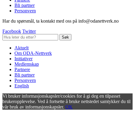
Bli partner
Personvern
Har du spørsmål, ta kontakt med oss på info@odanettverk.no
Facebook
Twitter
Aktuelt
Om ODA-Nettverk
Initiativer
Medlemskap
Partnere
Bli partner
Personvern
English
Vi bruker informasjonskapsler/cookies for å gi deg en tilpasset
brukeropplevelse. Ved å fortsette å bruke nettstedet samtykker du til
vår bruk av informasjonskapsler.
OK