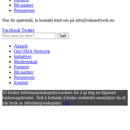
Bli partner
Personvern
Har du spørsmål, ta kontakt med oss på info@odanettverk.no
Facebook
Twitter
Aktuelt
Om ODA-Nettverk
Initiativer
Medlemskap
Partnere
Bli partner
Personvern
English
Vi bruker informasjonskapsler/cookies for å gi deg en tilpasset
brukeropplevelse. Ved å fortsette å bruke nettstedet samtykker du til
vår bruk av informasjonskapsler.
OK