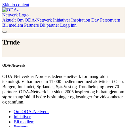
Skip to content
Aktuelt
Om ODA-Nettverk
Initiativer
Inspiration Day
Personvern
ODA-Nettverk
Bli medlem
Partnere
Bli partner
Logg inn
Trude
ODA-Nettverk
ODA-Nettverk er Nordens ledende nettverk for mangfold i
teknologi. Vi har mer enn 11 000 medlemmer med aktiviteter i Oslo,
Bergen, Innlandet, Sørlandet, Sør-Vest og Trondheim, og over 70
partnere. ODA-Nettverk har siden 2005 inspirert og bidratt gjennom
større mangfold til bedre beslutninger og løsninger for virksomheter
og samfunn.
Om ODA-Nettverk
Initiativer
Bli medlem
Partnere