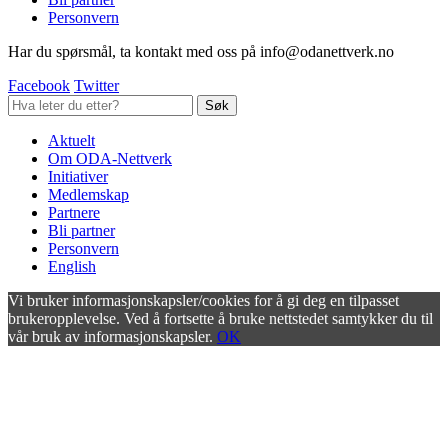
Personvern
Har du spørsmål, ta kontakt med oss på info@odanettverk.no
Facebook
Twitter
Aktuelt
Om ODA-Nettverk
Initiativer
Medlemskap
Partnere
Bli partner
Personvern
English
Vi bruker informasjonskapsler/cookies for å gi deg en tilpasset
brukeropplevelse. Ved å fortsette å bruke nettstedet samtykker du til
vår bruk av informasjonskapsler.
OK