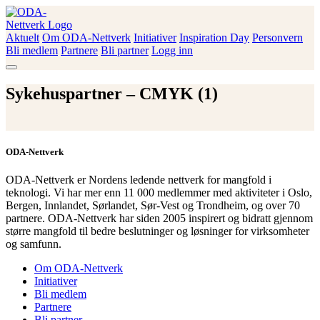
Skip
to
content
Aktuelt
Om ODA-Nettverk
Initiativer
Inspiration Day
Personvern
ODA-Nettverk
Bli medlem
Partnere
Bli partner
Logg inn
Sykehuspartner – CMYK (1)
ODA-Nettverk
ODA-Nettverk er Nordens ledende nettverk for mangfold i
teknologi. Vi har mer enn 11 000 medlemmer med aktiviteter i Oslo,
Bergen, Innlandet, Sørlandet, Sør-Vest og Trondheim, og over 70
partnere. ODA-Nettverk har siden 2005 inspirert og bidratt gjennom
større mangfold til bedre beslutninger og løsninger for virksomheter
og samfunn.
Om ODA-Nettverk
Initiativer
Bli medlem
Partnere
Bli partner