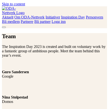
Skip to content
Aktuelt
Om ODA-Nettverk
Initiativer
Inspiration Day
Personvern
ODA-Nettverk
Bli medlem
Partnere
Bli partner
Logg inn
Team
The Inspiration Day 2023 is created and built on voluntary work by
a fantastic group of ambitious people. Meet the team behind this
year’s event.
Guro Sandersen
Google
Nina Stolpestad
Domos