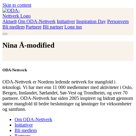
Skip to content
Aktuelt
Om ODA-Nettverk
Initiativer
Inspiration Day
Personvern
ODA-Nettverk
Bli medlem
Partnere
Bli partner
Logg inn
Nina Å-modified
ODA-Nettverk
ODA-Nettverk er Nordens ledende nettverk for mangfold i
teknologi. Vi har mer enn 11 000 medlemmer med aktiviteter i Oslo,
Bergen, Innlandet, Sørlandet, Sør-Vest og Trondheim, og over 70
partnere. ODA-Nettverk har siden 2005 inspirert og bidratt gjennom
større mangfold til bedre beslutninger og løsninger for virksomheter
og samfunn.
Om ODA-Nettverk
Initiativer
Bli medlem
Partnere