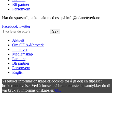
Bli partner
Personvern
Har du spørsmål, ta kontakt med oss på info@odanettverk.no
Facebook
Twitter
Aktuelt
Om ODA-Nettverk
Initiativer
Medlemskap
Partnere
Bli partner
Personvern
English
Vi bruker informasjonskapsler/cookies for å gi deg en tilpasset
brukeropplevelse. Ved å fortsette å bruke nettstedet samtykker du til
vår bruk av informasjonskapsler.
OK