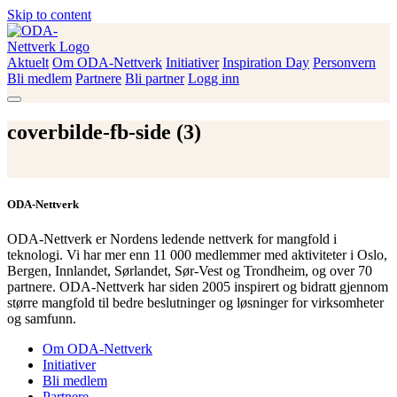
Skip to content
Aktuelt
Om ODA-Nettverk
Initiativer
Inspiration Day
Personvern
ODA-Nettverk
Bli medlem
Partnere
Bli partner
Logg inn
coverbilde-fb-side (3)
ODA-Nettverk
ODA-Nettverk er Nordens ledende nettverk for mangfold i
teknologi. Vi har mer enn 11 000 medlemmer med aktiviteter i Oslo,
Bergen, Innlandet, Sørlandet, Sør-Vest og Trondheim, og over 70
partnere. ODA-Nettverk har siden 2005 inspirert og bidratt gjennom
større mangfold til bedre beslutninger og løsninger for virksomheter
og samfunn.
Om ODA-Nettverk
Initiativer
Bli medlem
Partnere