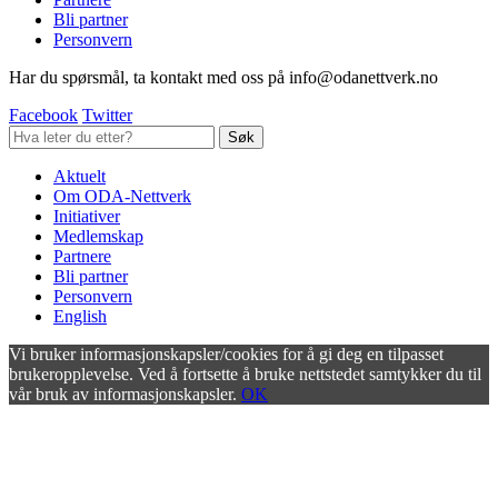
Bli partner
Personvern
Har du spørsmål, ta kontakt med oss på info@odanettverk.no
Facebook
Twitter
Aktuelt
Om ODA-Nettverk
Initiativer
Medlemskap
Partnere
Bli partner
Personvern
English
Vi bruker informasjonskapsler/cookies for å gi deg en tilpasset
brukeropplevelse. Ved å fortsette å bruke nettstedet samtykker du til
vår bruk av informasjonskapsler.
OK