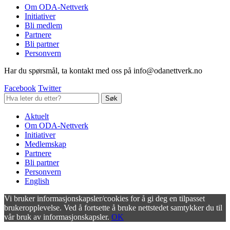
Om ODA-Nettverk
Initiativer
Bli medlem
Partnere
Bli partner
Personvern
Har du spørsmål, ta kontakt med oss på info@odanettverk.no
Facebook
Twitter
Aktuelt
Om ODA-Nettverk
Initiativer
Medlemskap
Partnere
Bli partner
Personvern
English
Vi bruker informasjonskapsler/cookies for å gi deg en tilpasset
brukeropplevelse. Ved å fortsette å bruke nettstedet samtykker du til
vår bruk av informasjonskapsler.
OK