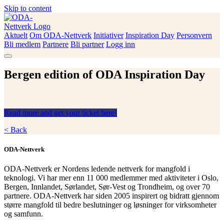
Skip to content
Aktuelt
Om ODA-Nettverk
Initiativer
Inspiration Day
Personvern
ODA-Nettverk
Bli medlem
Partnere
Bli partner
Logg inn
Bergen edition of ODA Inspiration Day
Read more and get your ticket here!
< Back
ODA-Nettverk
ODA-Nettverk er Nordens ledende nettverk for mangfold i
teknologi. Vi har mer enn 11 000 medlemmer med aktiviteter i Oslo,
Bergen, Innlandet, Sørlandet, Sør-Vest og Trondheim, og over 70
partnere. ODA-Nettverk har siden 2005 inspirert og bidratt gjennom
større mangfold til bedre beslutninger og løsninger for virksomheter
og samfunn.