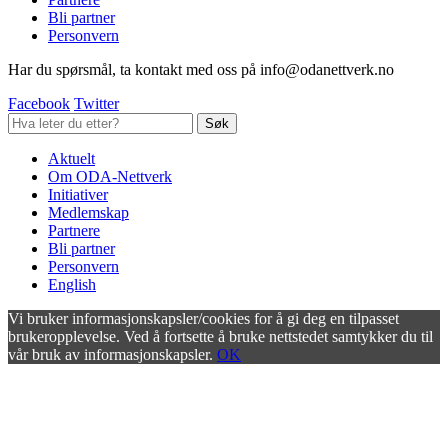
Bli partner
Personvern
Har du spørsmål, ta kontakt med oss på info@odanettverk.no
Facebook
Twitter
Aktuelt
Om ODA-Nettverk
Initiativer
Medlemskap
Partnere
Bli partner
Personvern
English
Vi bruker informasjonskapsler/cookies for å gi deg en tilpasset
brukeropplevelse. Ved å fortsette å bruke nettstedet samtykker du til
vår bruk av informasjonskapsler.
OK