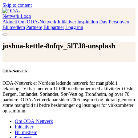
Skip to content
Aktuelt
Om ODA-Nettverk
Initiativer
Inspiration Day
Personvern
ODA-Nettverk
Bli medlem
Partnere
Bli partner
Logg inn
joshua-kettle-8ofqv_5lTJ8-unsplash
ODA-Nettverk
ODA-Nettverk er Nordens ledende nettverk for mangfold i
teknologi. Vi har mer enn 11 000 medlemmer med aktiviteter i Oslo,
Bergen, Innlandet, Sørlandet, Sør-Vest og Trondheim, og over 70
partnere. ODA-Nettverk har siden 2005 inspirert og bidratt gjennom
større mangfold til bedre beslutninger og løsninger for virksomheter
og samfunn.
Om ODA-Nettverk
Initiativer
Bli medlem
Partnere