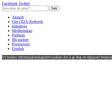
Facebook
Twitter
Aktuelt
Om ODA-Nettverk
Initiativer
Medlemskap
Partnere
Bli partner
Personvern
English
Vi bruker informasjonskapsler/cookies for å gi deg en tilpasset bruker