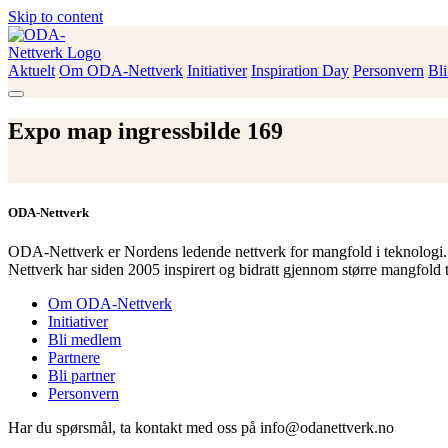
Skip to content
Aktuelt
Om ODA-Nettverk
Initiativer
Inspiration Day
Personvern
Bl
ODA-Nettverk
Expo map ingressbilde 169
ODA-Nettverk
ODA-Nettverk er Nordens ledende nettverk for mangfold i teknologi.
Nettverk har siden 2005 inspirert og bidratt gjennom større mangfold 
Om ODA-Nettverk
Initiativer
Bli medlem
Partnere
Bli partner
Personvern
Har du spørsmål, ta kontakt med oss på info@odanettverk.no