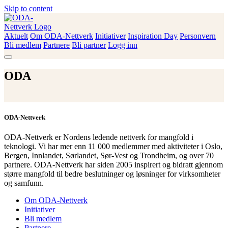
Skip to content
Aktuelt
Om ODA-Nettverk
Initiativer
Inspiration Day
Personvern
ODA-Nettverk
Bli medlem
Partnere
Bli partner
Logg inn
ODA
ODA-Nettverk
ODA-Nettverk er Nordens ledende nettverk for mangfold i
teknologi. Vi har mer enn 11 000 medlemmer med aktiviteter i Oslo,
Bergen, Innlandet, Sørlandet, Sør-Vest og Trondheim, og over 70
partnere. ODA-Nettverk har siden 2005 inspirert og bidratt gjennom
større mangfold til bedre beslutninger og løsninger for virksomheter
og samfunn.
Om ODA-Nettverk
Initiativer
Bli medlem
Partnere