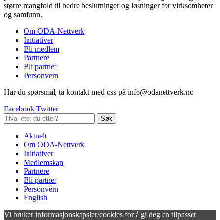
større mangfold til bedre beslutninger og løsninger for virksomheter
og samfunn.
Om ODA-Nettverk
Initiativer
Bli medlem
Partnere
Bli partner
Personvern
Har du spørsmål, ta kontakt med oss på info@odanettverk.no
Facebook
Twitter
Aktuelt
Om ODA-Nettverk
Initiativer
Medlemskap
Partnere
Bli partner
Personvern
English
Vi bruker informasjonskapsler/cookies for å gi deg en tilpasset