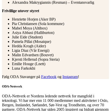
Alexandra Makrygiannis (Resman) – Eventansvarlig
Frivillige utover styret
Henriette Horjen (Aker BP)
Pia Christiansen (Sola kommune)
Mabel Moya (Altibox)
Asiya Abbasi (Halliburton)
Julie Eide (Student)
Pamela Pillai (Mosaique)
Hedda Krogh (Aider)
Ligia Diaz (Vår Energi)
Malin Edvardsen (Bouvet)
Kjersti Hellerud (Sopra Steria)
Emilie Houge (Lnett)
Luna Farkokhi
Følg ODA Stavanger på
Facebook
og
Instagram
!
ODA-Nettverk
ODA-Nettverk er Nordens ledende nettverk for mangfold i
teknologi. Vi har mer enn 11 000 medlemmer med aktiviteter i Oslo,
Bergen, Innlandet, Sørlandet, Sør-Vest og Trondheim, og over 70
partnere. ODA-Nettverk har siden 2005 inspirert og bidratt gjennom