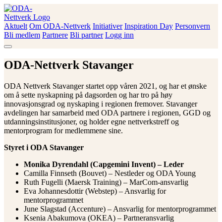
Skip
to
content
Aktuelt
Om ODA-Nettverk
Initiativer
Inspiration Day
Personvern
ODA-Nettverk
Bli medlem
Partnere
Bli partner
Logg inn
ODA-Nettverk Stavanger
ODA Nettverk Stavanger startet opp våren 2021, og har et ønske
om å sette nyskapning på dagsorden og har tro på høy
innovasjonsgrad og nyskaping i regionen fremover. Stavanger
avdelingen har samarbeid med ODA partnere i regionen, GGD og
utdanningsinstitusjoner, og holder egne nettverkstreff og
mentorprogram for medlemmene sine.
Styret i ODA Stavanger
Monika Dyrendahl (Capgemini Invent) – Leder
Camilla Finnseth (Bouvet) – Nestleder og ODA Young
Ruth Fugelli (Maersk Training) – MarCom-ansvarlig
Eva Johannesdottir (Webstep) – Ansvarlig for
mentorprogrammet
June Slagstad (Accenture) – Ansvarlig for mentorprogrammet
Ksenia Abakumova (OKEA) – Partneransvarlig