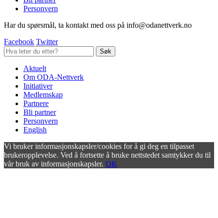
Personvern
Har du spørsmål, ta kontakt med oss på info@odanettverk.no
Facebook
Twitter
Aktuelt
Om ODA-Nettverk
Initiativer
Medlemskap
Partnere
Bli partner
Personvern
English
Vi bruker informasjonskapsler/cookies for å gi deg en tilpasset
brukeropplevelse. Ved å fortsette å bruke nettstedet samtykker du til
vår bruk av informasjonskapsler.
OK