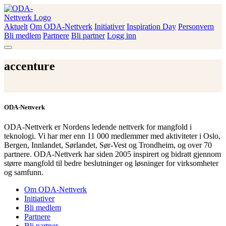
Skip
to
content
Aktuelt
Om ODA-Nettverk
Initiativer
Inspiration Day
Personvern
ODA-Nettverk
Bli medlem
Partnere
Bli partner
Logg inn
accenture
ODA-Nettverk
ODA-Nettverk er Nordens ledende nettverk for mangfold i
teknologi. Vi har mer enn 11 000 medlemmer med aktiviteter i Oslo,
Bergen, Innlandet, Sørlandet, Sør-Vest og Trondheim, og over 70
partnere. ODA-Nettverk har siden 2005 inspirert og bidratt gjennom
større mangfold til bedre beslutninger og løsninger for virksomheter
og samfunn.
Om ODA-Nettverk
Initiativer
Bli medlem
Partnere
Bli partner