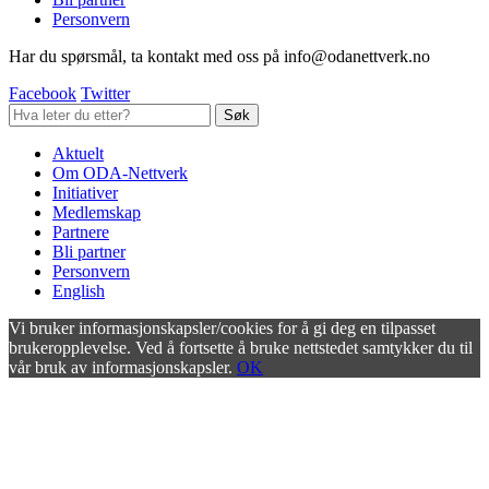
Personvern
Har du spørsmål, ta kontakt med oss på info@odanettverk.no
Facebook
Twitter
Aktuelt
Om ODA-Nettverk
Initiativer
Medlemskap
Partnere
Bli partner
Personvern
English
Vi bruker informasjonskapsler/cookies for å gi deg en tilpasset
brukeropplevelse. Ved å fortsette å bruke nettstedet samtykker du til
vår bruk av informasjonskapsler.
OK