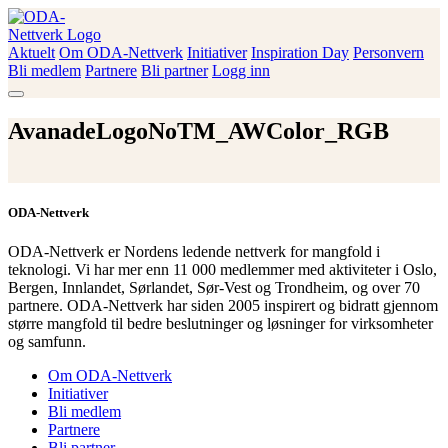
Skip
to
content
Aktuelt
Om ODA-Nettverk
Initiativer
Inspiration Day
Personvern
ODA-Nettverk
Bli medlem
Partnere
Bli partner
Logg inn
AvanadeLogoNoTM_AWColor_RGB
ODA-Nettverk
ODA-Nettverk er Nordens ledende nettverk for mangfold i
teknologi. Vi har mer enn 11 000 medlemmer med aktiviteter i Oslo,
Bergen, Innlandet, Sørlandet, Sør-Vest og Trondheim, og over 70
partnere. ODA-Nettverk har siden 2005 inspirert og bidratt gjennom
større mangfold til bedre beslutninger og løsninger for virksomheter
og samfunn.
Om ODA-Nettverk
Initiativer
Bli medlem
Partnere
Bli partner