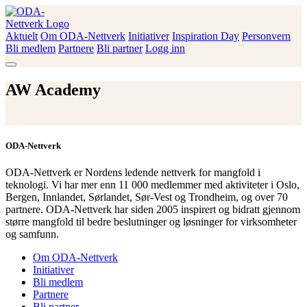
Skip
to
content
Aktuelt
Om ODA-Nettverk
Initiativer
Inspiration Day
Personvern
ODA-Nettverk
Bli medlem
Partnere
Bli partner
Logg inn
AW Academy
ODA-Nettverk
ODA-Nettverk er Nordens ledende nettverk for mangfold i
teknologi. Vi har mer enn 11 000 medlemmer med aktiviteter i Oslo,
Bergen, Innlandet, Sørlandet, Sør-Vest og Trondheim, og over 70
partnere. ODA-Nettverk har siden 2005 inspirert og bidratt gjennom
større mangfold til bedre beslutninger og løsninger for virksomheter
og samfunn.
Om ODA-Nettverk
Initiativer
Bli medlem
Partnere
Bli partner