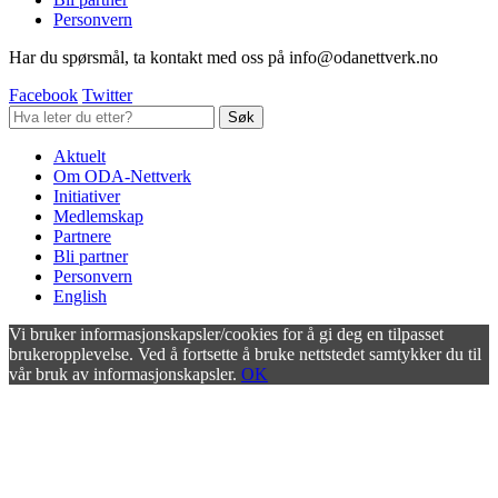
Personvern
Har du spørsmål, ta kontakt med oss på info@odanettverk.no
Facebook
Twitter
Aktuelt
Om ODA-Nettverk
Initiativer
Medlemskap
Partnere
Bli partner
Personvern
English
Vi bruker informasjonskapsler/cookies for å gi deg en tilpasset
brukeropplevelse. Ved å fortsette å bruke nettstedet samtykker du til
vår bruk av informasjonskapsler.
OK