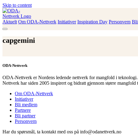
Skip to content
Aktuelt
Om ODA-Nettverk
Initiativer
Inspiration Day
Personvern
Bl
ODA-Nettverk
capgemini
ODA-Nettverk
ODA-Nettverk er Nordens ledende nettverk for mangfold i teknologi.
Nettverk har siden 2005 inspirert og bidratt gjennom større mangfold 
Om ODA-Nettverk
Initiativer
Bli medlem
Partnere
Bli partner
Personvern
Har du spørsmål, ta kontakt med oss på info@odanettverk.no