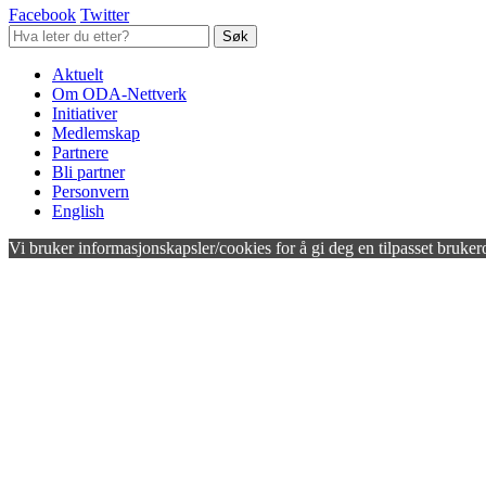
Facebook
Twitter
Aktuelt
Om ODA-Nettverk
Initiativer
Medlemskap
Partnere
Bli partner
Personvern
English
Vi bruker informasjonskapsler/cookies for å gi deg en tilpasset bruker