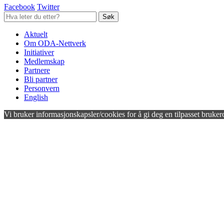
Facebook
Twitter
Aktuelt
Om ODA-Nettverk
Initiativer
Medlemskap
Partnere
Bli partner
Personvern
English
Vi bruker informasjonskapsler/cookies for å gi deg en tilpasset bruker