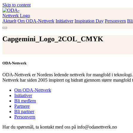
Skip to content
Aktuelt
Om ODA-Nettverk
Initiativer
Inspiration Day
Personvern
Bl
ODA-Nettverk
Capgemini_Logo_2COL_CMYK
ODA-Nettverk
ODA-Nettverk er Nordens ledende nettverk for mangfold i teknologi.
Nettverk har siden 2005 inspirert og bidratt gjennom større mangfold 
Om ODA-Nettverk
Initiativer
Bli medlem
Partnere
Bli partner
Personvern
Har du spørsmål, ta kontakt med oss på info@odanettverk.no