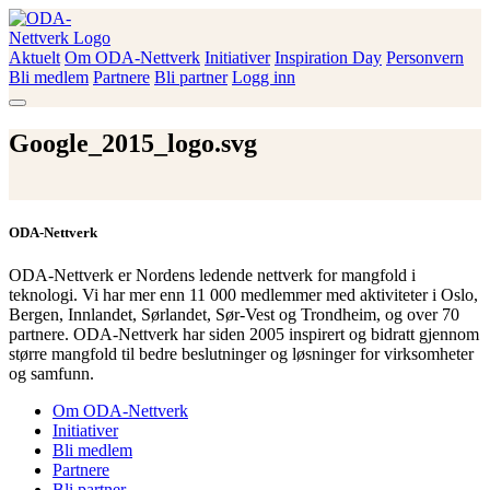
Skip
to
content
Aktuelt
Om ODA-Nettverk
Initiativer
Inspiration Day
Personvern
ODA-Nettverk
Bli medlem
Partnere
Bli partner
Logg inn
Google_2015_logo.svg
ODA-Nettverk
ODA-Nettverk er Nordens ledende nettverk for mangfold i
teknologi. Vi har mer enn 11 000 medlemmer med aktiviteter i Oslo,
Bergen, Innlandet, Sørlandet, Sør-Vest og Trondheim, og over 70
partnere. ODA-Nettverk har siden 2005 inspirert og bidratt gjennom
større mangfold til bedre beslutninger og løsninger for virksomheter
og samfunn.
Om ODA-Nettverk
Initiativer
Bli medlem
Partnere
Bli partner