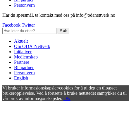
Personvern
Har du spørsmål, ta kontakt med oss på info@odanettverk.no
Facebook
Twitter
Aktuelt
Om ODA-Nettverk
Initiativer
Medlemskap
Partnere
Bli partner
Personvern
English
Vi bruker informasjonskapsler/cookies for å gi deg en tilpasset
brukeropplevelse. Ved å fortsette å bruke nettstedet samtykker du til
vår bruk av informasjonskapsler.
OK