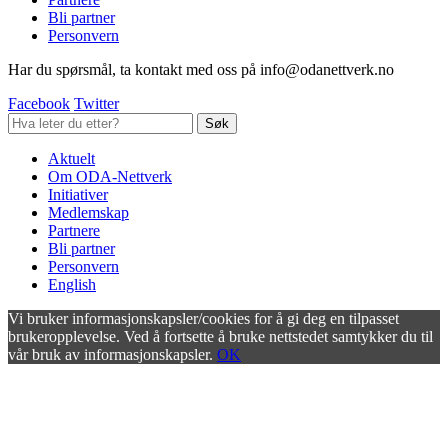
Bli partner
Personvern
Har du spørsmål, ta kontakt med oss på info@odanettverk.no
Facebook
Twitter
Aktuelt
Om ODA-Nettverk
Initiativer
Medlemskap
Partnere
Bli partner
Personvern
English
Vi bruker informasjonskapsler/cookies for å gi deg en tilpasset
brukeropplevelse. Ved å fortsette å bruke nettstedet samtykker du til
vår bruk av informasjonskapsler.
OK