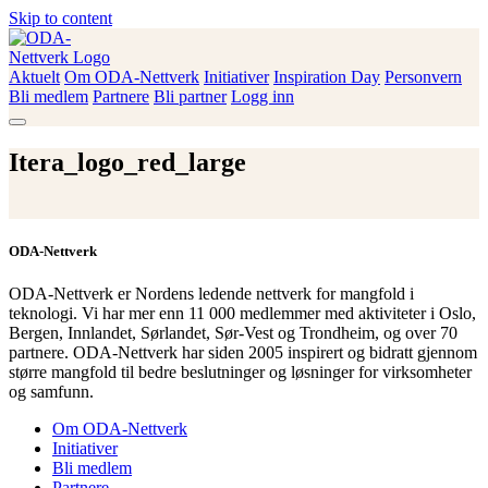
Skip to content
Aktuelt
Om ODA-Nettverk
Initiativer
Inspiration Day
Personvern
ODA-Nettverk
Bli medlem
Partnere
Bli partner
Logg inn
Itera_logo_red_large
ODA-Nettverk
ODA-Nettverk er Nordens ledende nettverk for mangfold i
teknologi. Vi har mer enn 11 000 medlemmer med aktiviteter i Oslo,
Bergen, Innlandet, Sørlandet, Sør-Vest og Trondheim, og over 70
partnere. ODA-Nettverk har siden 2005 inspirert og bidratt gjennom
større mangfold til bedre beslutninger og løsninger for virksomheter
og samfunn.
Om ODA-Nettverk
Initiativer
Bli medlem
Partnere