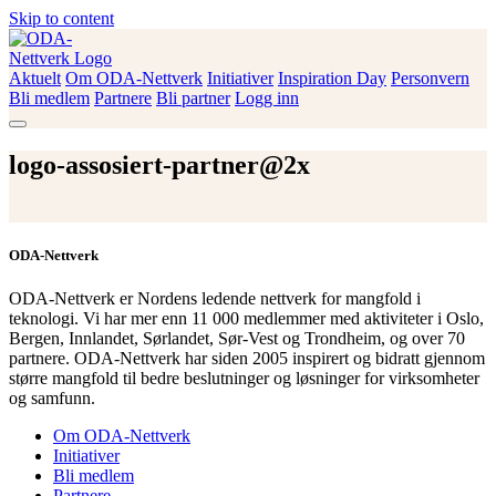
Skip to content
Aktuelt
Om ODA-Nettverk
Initiativer
Inspiration Day
Personvern
ODA-Nettverk
Bli medlem
Partnere
Bli partner
Logg inn
logo-assosiert-partner@2x
ODA-Nettverk
ODA-Nettverk er Nordens ledende nettverk for mangfold i
teknologi. Vi har mer enn 11 000 medlemmer med aktiviteter i Oslo,
Bergen, Innlandet, Sørlandet, Sør-Vest og Trondheim, og over 70
partnere. ODA-Nettverk har siden 2005 inspirert og bidratt gjennom
større mangfold til bedre beslutninger og løsninger for virksomheter
og samfunn.
Om ODA-Nettverk
Initiativer
Bli medlem
Partnere